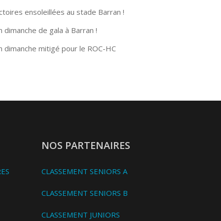
ctoires ensoleillées au stade Barran !
n dimanche de gala à Barran !
n dimanche mitigé pour le ROC-HC
NOS PARTENAIRES
RES
CLASSEMENT SENIORS A
CLASSEMENT SENIORS B
CLASSEMENT JUNIORS