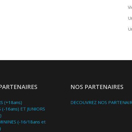
Vi
U
U
PARTENAIRES
NOS PARTENAIRES
S (+18ans)
DECOUVREZ NOS PARTENAI
 (-16ans) ET JUNIORS
)
MININES (-16/18ans et
)