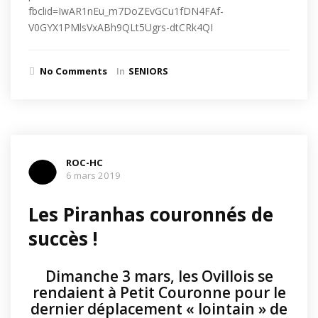
fbclid=IwAR1nEu_m7DoZEvGCu1fDN4FAf-
V0GYX1PMlsVxABh9QLt5Ugrs-dtCRk4QI
No Comments
In
SENIORS
ROC-HC
6 mars 2019
Les Piranhas couronnés de
succès !
Dimanche 3 mars, les Ovillois se
rendaient à Petit Couronne pour le
dernier déplacement « lointain » de