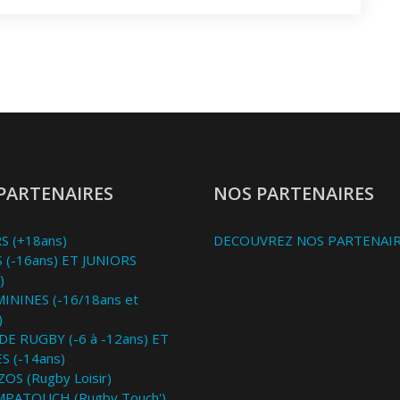
PARTENAIRES
NOS PARTENAIRES
S (+18ans)
DECOUVREZ NOS PARTENAI
 (-16ans) ET JUNIORS
)
MININES (-16/18ans et
)
DE RUGBY (-6 à -12ans) ET
S (-14ans)
OS (Rugby Loisir)
MPATOUCH (Rugby Touch')