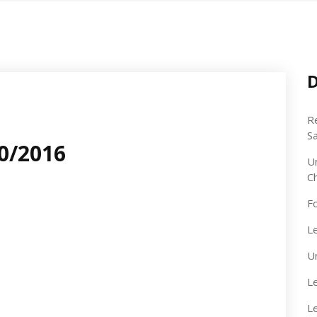
D
R
S
10/2016
U
C
F
Le
U
Le
L