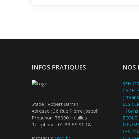
INFOS PRATIQUES
NOS 
SENIOR
CADETS
(-19ans
Stade : Robert Barran
LES FE
Adresse : 36 Rue Pierre Joseph
+18ans
Proudhon, 78800 Houilles
ECOLE 
Téléphone : 01 39 68 81 18
MINIME
LES ZOZ
Instagram :
roc_hc
LES SY