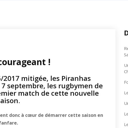
D
R
S
courageant !
U
C
/2017 mitigée, les Piranhas
F
17 septembre, les rugbymen de
emier match de cette nouvelle
Le
saison.
U
Le
aient donc à cœur de démarrer cette saison en
fanfare.
L