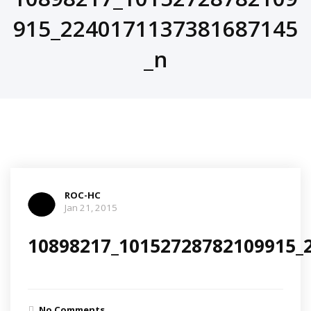
915_2240171137381687145
_n
ROC-HC
Jan 21, 2015
10898217_10152728782109915_
No Comments