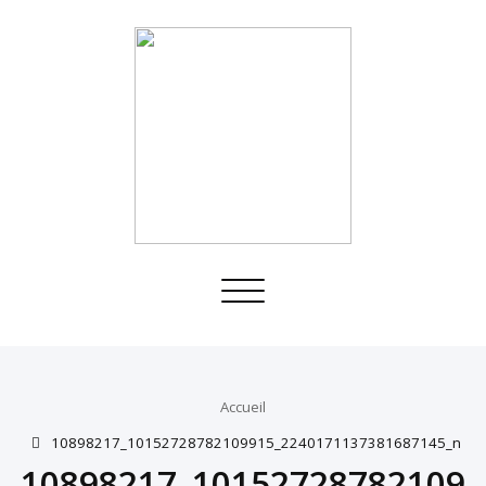
Toggle
navigation
Accueil
10898217_10152728782109915_2240171137381687145_n
10898217_10152728782109