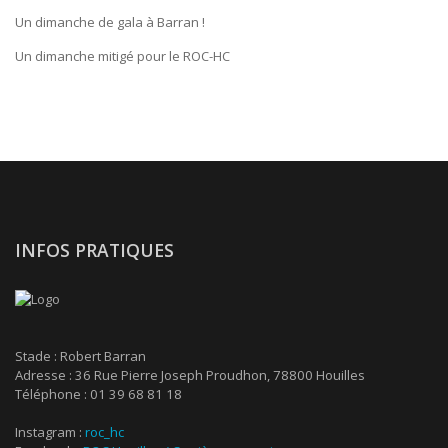
Un dimanche de gala à Barran !
Un dimanche mitigé pour le ROC-HC
INFOS PRATIQUES
Stade : Robert Barran
Adresse : 36 Rue Pierre Joseph Proudhon, 78800 Houilles
Téléphone : 01 39 68 81 18
Instagram :
roc_hc