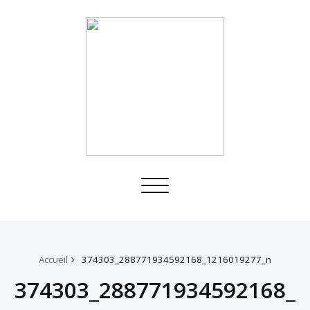
Toggle
navigation
Accueil
374303_288771934592168_1216019277_n
374303_288771934592168_