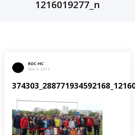
1216019277_n
ROC-HC
Nov 5, 2013
374303_288771934592168_1216