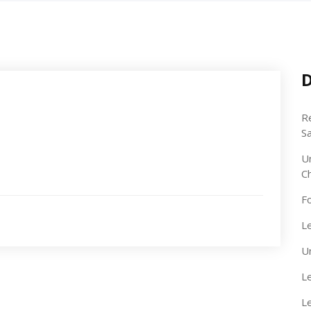
D
R
S
U
C
F
Le
U
Le
L