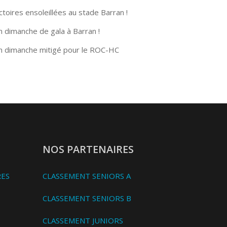
ctoires ensoleillées au stade Barran !
n dimanche de gala à Barran !
n dimanche mitigé pour le ROC-HC
NOS PARTENAIRES
RES
CLASSEMENT SENIORS A
CLASSEMENT SENIORS B
CLASSEMENT JUNIORS