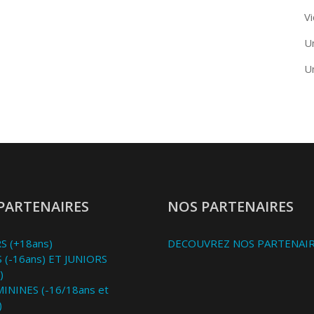
Vi
U
U
PARTENAIRES
NOS PARTENAIRES
S (+18ans)
DECOUVREZ NOS PARTENAI
 (-16ans) ET JUNIORS
)
MININES (-16/18ans et
)