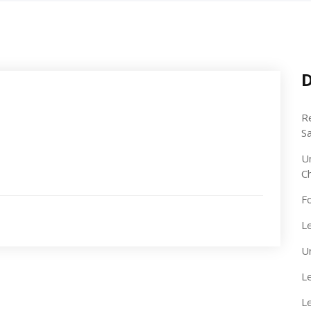
D
R
S
U
C
F
Le
U
Le
L