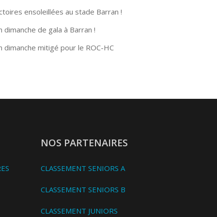
ctoires ensoleillées au stade Barran !
n dimanche de gala à Barran !
n dimanche mitigé pour le ROC-HC
NOS PARTENAIRES
RES
CLASSEMENT SENIORS A
CLASSEMENT SENIORS B
CLASSEMENT JUNIORS