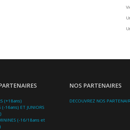
Vi
U
U
PARTENAIRES
NOS PARTENAIRES
S (+18ans)
DECOUVREZ NOS PARTENAI
 (-16ans) ET JUNIORS
)
MININES (-16/18ans et
)