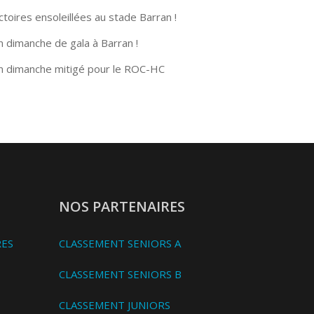
ctoires ensoleillées au stade Barran !
n dimanche de gala à Barran !
n dimanche mitigé pour le ROC-HC
NOS PARTENAIRES
RES
CLASSEMENT SENIORS A
CLASSEMENT SENIORS B
CLASSEMENT JUNIORS