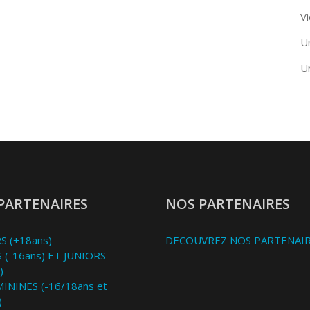
Vi
U
U
PARTENAIRES
NOS PARTENAIRES
S (+18ans)
DECOUVREZ NOS PARTENAI
 (-16ans) ET JUNIORS
)
MININES (-16/18ans et
)