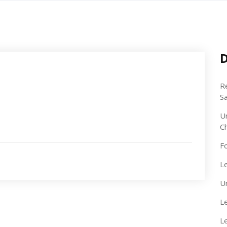
D
R
S
U
C
F
Le
U
Le
L