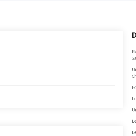
D
R
S
U
C
F
Le
U
Le
L