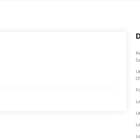
D
R
S
U
C
F
Le
U
Le
L