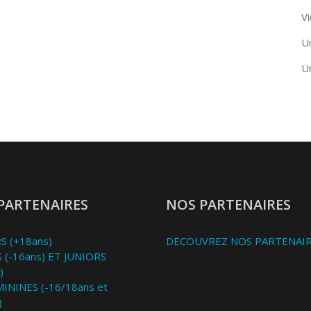
Vi
U
U
PARTENAIRES
NOS PARTENAIRES
S (+18ans)
DECOUVREZ NOS PARTENAI
 (-16ans) ET JUNIORS
)
MININES (-16/18ans et
)