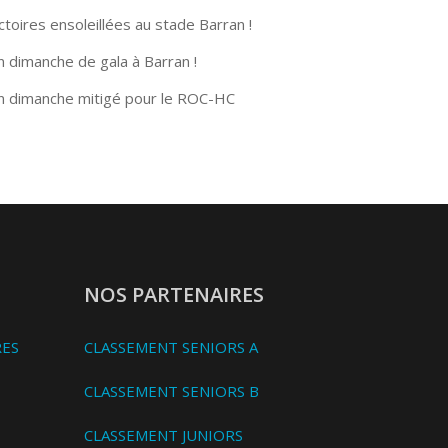
ctoires ensoleillées au stade Barran !
n dimanche de gala à Barran !
n dimanche mitigé pour le ROC-HC
NOS PARTENAIRES
RES
CLASSEMENT SENIORS A
CLASSEMENT SENIORS B
CLASSEMENT JUNIORS