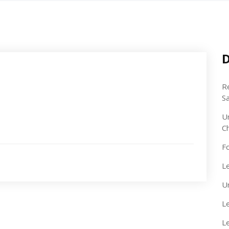
D
R
S
U
C
F
Le
U
Le
L