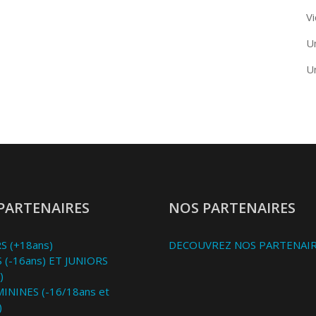
Vi
U
U
PARTENAIRES
NOS PARTENAIRES
S (+18ans)
DECOUVREZ NOS PARTENAI
 (-16ans) ET JUNIORS
)
MININES (-16/18ans et
)