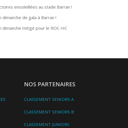
ctoires ensoleillées au stade Barran !
n dimanche de gala à Barran !
n dimanche mitigé pour le ROC-HC
NOS PARTENAIRES
RES
CLASSEMENT SENIORS A
CLASSEMENT SENIORS B
CLASSEMENT JUNIORS