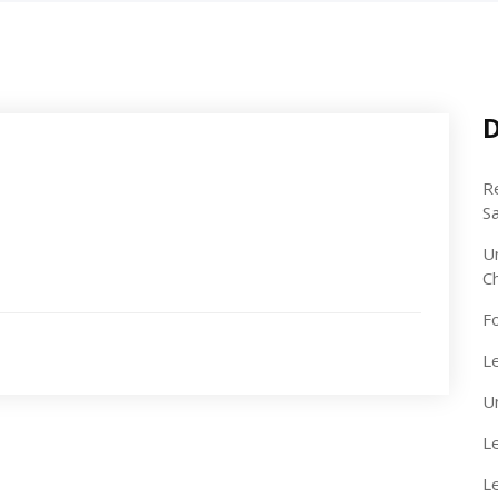
D
R
S
U
C
F
Le
U
Le
L