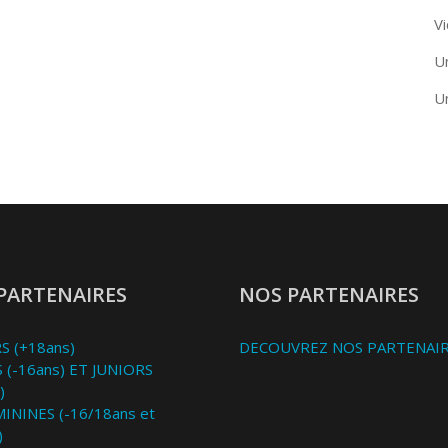
Vi
U
U
PARTENAIRES
NOS PARTENAIRES
S (+18ans)
DECOUVREZ NOS PARTENAI
 (-16ans) ET JUNIORS
)
MININES (-16/18ans et
)