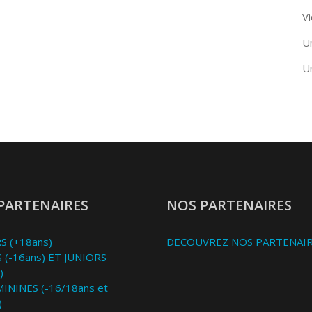
Vi
U
U
PARTENAIRES
NOS PARTENAIRES
S (+18ans)
DECOUVREZ NOS PARTENAI
 (-16ans) ET JUNIORS
)
MININES (-16/18ans et
)