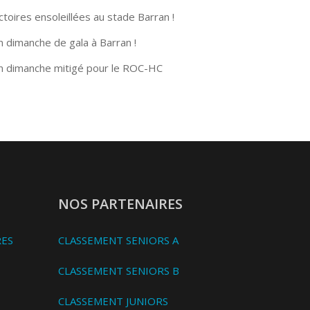
ctoires ensoleillées au stade Barran !
n dimanche de gala à Barran !
n dimanche mitigé pour le ROC-HC
NOS PARTENAIRES
RES
CLASSEMENT SENIORS A
CLASSEMENT SENIORS B
CLASSEMENT JUNIORS