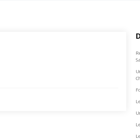
D
R
S
U
C
F
Le
U
Le
L