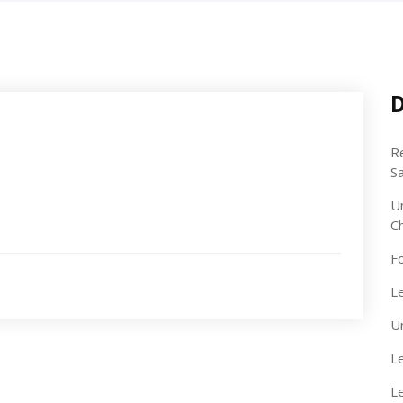
D
R
S
U
C
F
Le
U
Le
L