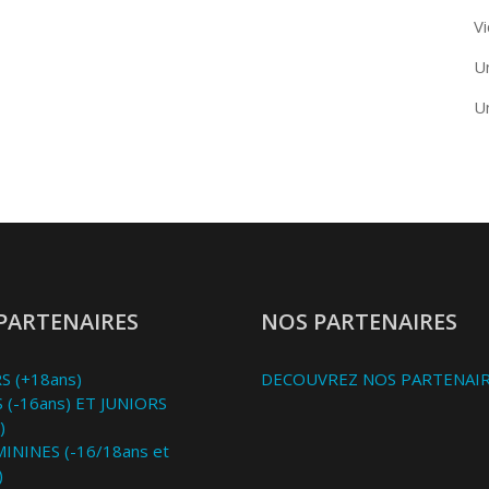
Vi
U
U
PARTENAIRES
NOS PARTENAIRES
S (+18ans)
DECOUVREZ NOS PARTENAI
 (-16ans) ET JUNIORS
)
MININES (-16/18ans et
)