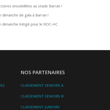
ctoires ensoleillées au stade Barran !
n dimanche de gala à Barran !
n dimanche mitigé pour le ROC-HC
NOS PARTENAIRES
RES
CLASSEMENT SENIORS A
CLASSEMENT SENIORS B
CLASSEMENT JUNIORS