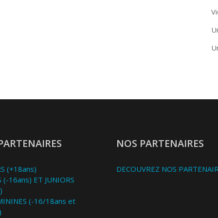
Vi
U
U
PARTENAIRES
NOS PARTENAIRES
S (+18ans)
DECOUVREZ NOS PARTENAI
 (-16ans) ET JUNIORS
)
MININES (-16/18ans et
)