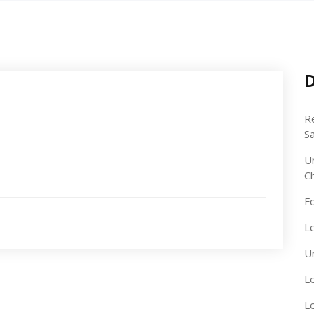
D
R
S
U
C
F
Le
U
Le
L