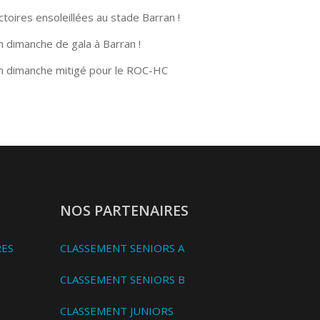
ctoires ensoleillées au stade Barran !
n dimanche de gala à Barran !
n dimanche mitigé pour le ROC-HC
NOS PARTENAIRES
RES
CLASSEMENT SENIORS A
CLASSEMENT SENIORS B
CLASSEMENT JUNIORS