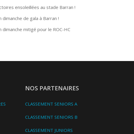
ctoires ensoleillées au stade Barran !
n dimanche de gala à Barran !
n dimanche mitigé pour le ROC-HC
NOS PARTENAIRES
RES
CLASSEMENT SENIORS A
CLASSEMENT SENIORS B
CLASSEMENT JUNIORS