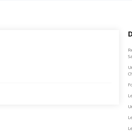
D
R
S
U
C
F
Le
U
Le
L