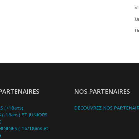
Vi
U
U
PARTENAIRES
NOS PARTENAIRES
S (+18ans)
DECOUVREZ NOS PARTENAI
 (-16ans) ET JUNIORS
)
MININES (-16/18ans et
)