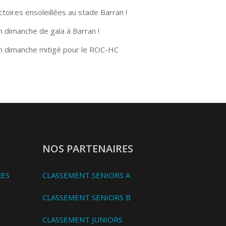
ctoires ensoleillées au stade Barran !
n dimanche de gala à Barran !
n dimanche mitigé pour le ROC-HC
NOS PARTENAIRES
RES
CLASSEMENT SENIORS A
CLASSEMENT SENIORS B
CLASSEMENT JUNIORS