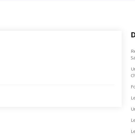
D
R
S
U
C
F
Le
U
Le
L