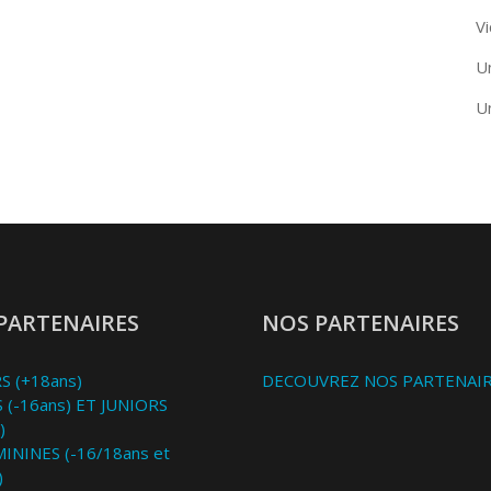
Vi
U
U
PARTENAIRES
NOS PARTENAIRES
S (+18ans)
DECOUVREZ NOS PARTENAI
 (-16ans) ET JUNIORS
)
MININES (-16/18ans et
)