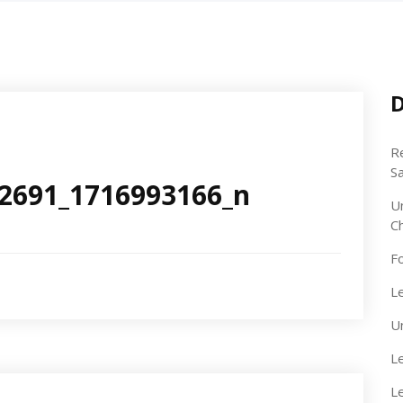
D
R
S
2691_1716993166_n
U
C
F
Le
U
Le
L