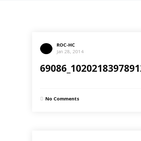
ROC-HC
Jan 28, 2014
69086_1020218397891
No Comments