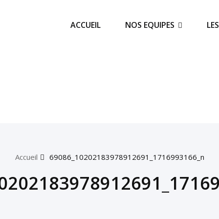
ACCUEIL
NOS EQUIPES
LE
Accueil
69086_10202183978912691_1716993166_n
0202183978912691_1716