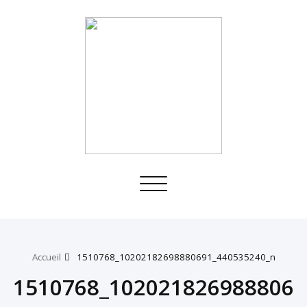
Toggle
navigation
Accueil
1510768_10202182698880691_440535240_n
1510768_102021826988806