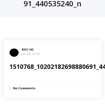
91_440535240_n
ROC-HC
Jan 28, 2014
1510768_10202182698880691_4
No Comments