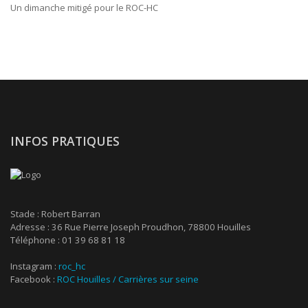
Un dimanche mitigé pour le ROC-HC
INFOS PRATIQUES
Stade : Robert Barran
Adresse : 36 Rue Pierre Joseph Proudhon, 78800 Houilles
Téléphone : 01 39 68 81 18
Instagram :
roc_hc
Facebook :
ROC Houilles / Carrières sur seine