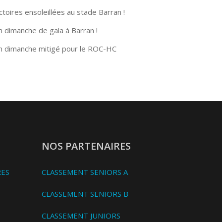
ctoires ensoleillées au stade Barran !
n dimanche de gala à Barran !
n dimanche mitigé pour le ROC-HC
NOS PARTENAIRES
RES
CLASSEMENT SENIORS A
CLASSEMENT SENIORS B
CLASSEMENT JUNIORS