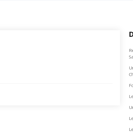
D
R
S
U
C
F
Le
U
Le
L