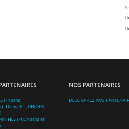
Vi
U
U
PARTENAIRES
NOS PARTENAIRES
S (+18ans)
DECOUVREZ NOS PARTENAI
 (-16ans) ET JUNIORS
)
MININES (-16/18ans et
)