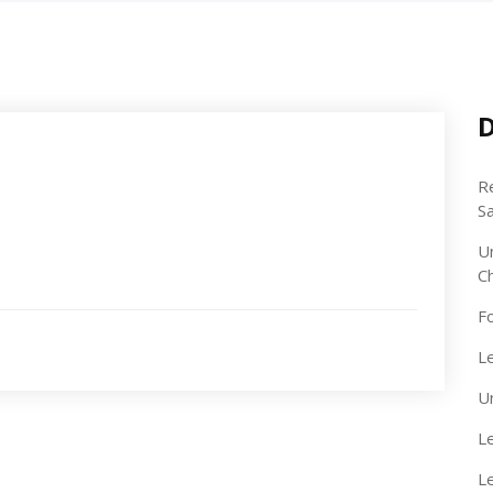
D
R
S
U
C
F
Le
U
Le
L