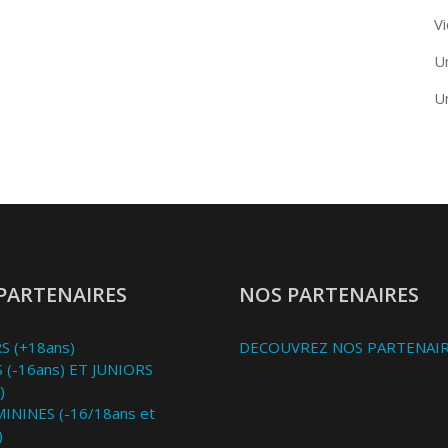
Vi
U
U
PARTENAIRES
NOS PARTENAIRES
S (+18ans)
DECOUVREZ NOS PARTENAI
 (-16ans) ET JUNIORS
)
MININES (-16/18ans et
)