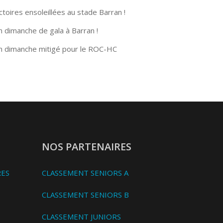
ctoires ensoleillées au stade Barran !
n dimanche de gala à Barran !
n dimanche mitigé pour le ROC-HC
NOS PARTENAIRES
RES
CLASSEMENT SENIORS A
CLASSEMENT SENIORS B
CLASSEMENT JUNIORS