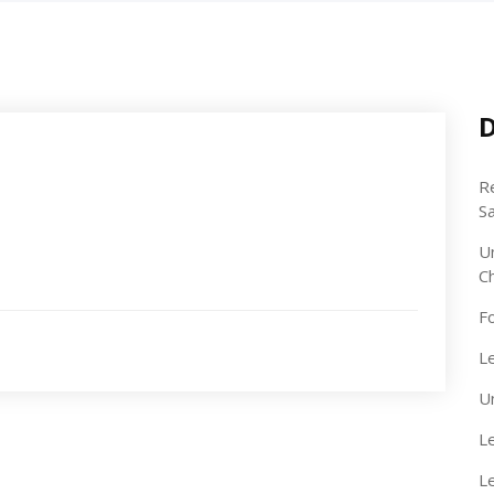
D
R
S
U
C
F
Le
U
Le
L