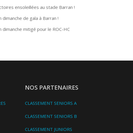
ctoires ensoleillées au stade Barran !
n dimanche de gala à Barran !
n dimanche mitigé pour le ROC-HC
NOS PARTENAIRES
RES
CLASSEMENT SENIORS A
CLASSEMENT SENIORS B
CLASSEMENT JUNIORS