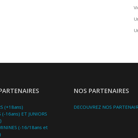
Vi
U
U
PARTENAIRES
NOS PARTENAIRES
S (+18ans)
DECOUVREZ NOS PARTENAI
 (-16ans) ET JUNIORS
)
MININES (-16/18ans et
)