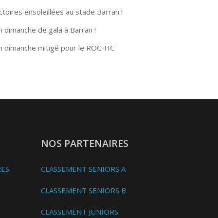
ctoires ensoleillées au stade Barran !
n dimanche de gala à Barran !
n dimanche mitigé pour le ROC-HC
NOS PARTENAIRES
RES
CLASSEMENT SENIORS A
CLASSEMENT SENIORS B
CLASSEMENT JUNIORS