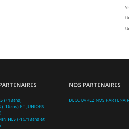
Vi
U
U
PARTENAIRES
NOS PARTENAIRES
S (+18ans)
DECOUVREZ NOS PARTENAI
 (-16ans) ET JUNIORS
)
MININES (-16/18ans et
)