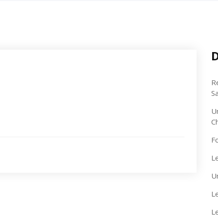
D
R
S
U
C
F
Le
U
Le
L