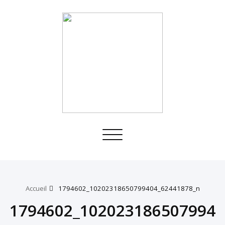
Toggle
navigation
Accueil
1794602_10202318650799404_62441878_n
1794602_102023186507994