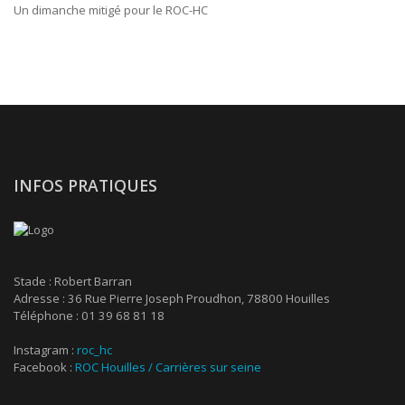
Un dimanche mitigé pour le ROC-HC
INFOS PRATIQUES
Stade : Robert Barran
Adresse : 36 Rue Pierre Joseph Proudhon, 78800 Houilles
Téléphone : 01 39 68 81 18
Instagram :
roc_hc
Facebook :
ROC Houilles / Carrières sur seine