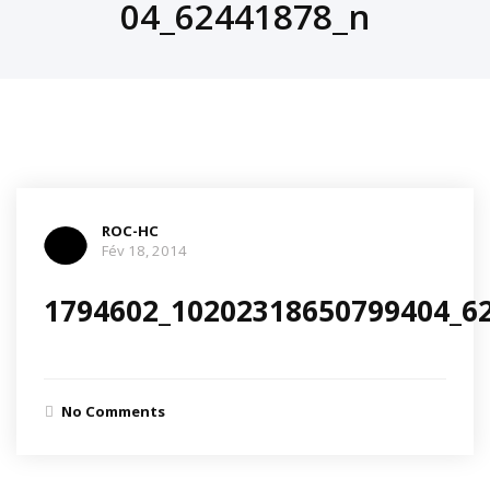
04_62441878_n
ROC-HC
Fév 18, 2014
1794602_10202318650799404_6
No Comments