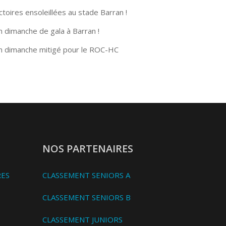
ctoires ensoleillées au stade Barran !
n dimanche de gala à Barran !
n dimanche mitigé pour le ROC-HC
NOS PARTENAIRES
RES
CLASSEMENT SENIORS A
CLASSEMENT SENIORS B
CLASSEMENT JUNIORS