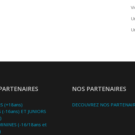
Vi
U
U
PARTENAIRES
NOS PARTENAIRES
S (+18ans)
DECOUVREZ NOS PARTENAI
 (-16ans) ET JUNIORS
)
MININES (-16/18ans et
)