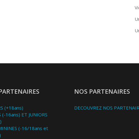
Vi
U
U
PARTENAIRES
NOS PARTENAIRES
S (+18ans)
DECOUVREZ NOS PARTENAI
 (-16ans) ET JUNIORS
)
MININES (-16/18ans et
)