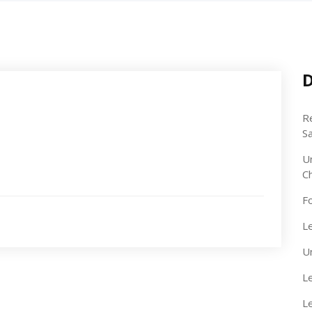
D
R
S
U
C
F
Le
U
Le
L