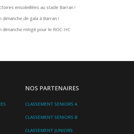
ctoires ensoleillées au stade Barran !
n dimanche de gala à Barran !
n dimanche mitigé pour le ROC-HC
NOS PARTENAIRES
RES
CLASSEMENT SENIORS A
CLASSEMENT SENIORS B
CLASSEMENT JUNIORS