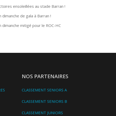
ctoires ensoleillées au stade Barran !
n dimanche de gala à Barran !
n dimanche mitigé pour le ROC-HC
NOS PARTENAIRES
RES
CLASSEMENT SENIORS A
CLASSEMENT SENIORS B
CLASSEMENT JUNIORS