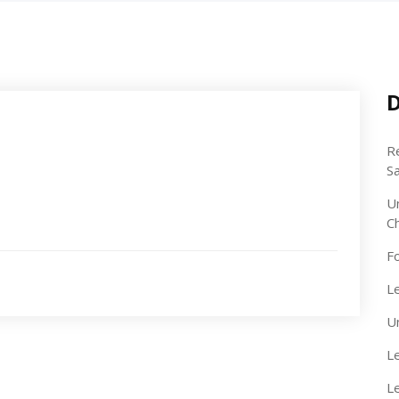
D
R
S
U
C
F
Le
U
Le
L