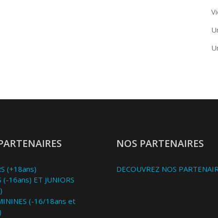
Vi
U
U
PARTENAIRES
NOS PARTENAIRES
S (+18ans)
DECOUVREZ NOS PARTENAI
 (-16ans) ET JUNIORS
)
MININES (-16/18ans et
)