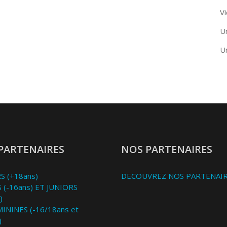
Vi
U
U
PARTENAIRES
NOS PARTENAIRES
S (+18ans)
DECOUVREZ NOS PARTENAI
 (-16ans) ET JUNIORS
)
MININES (-16/18ans et
)