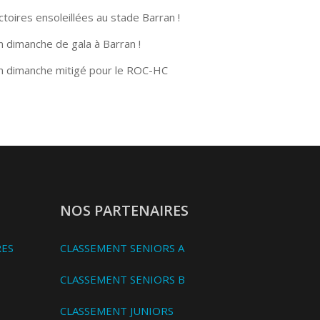
ctoires ensoleillées au stade Barran !
n dimanche de gala à Barran !
n dimanche mitigé pour le ROC-HC
NOS PARTENAIRES
RES
CLASSEMENT SENIORS A
CLASSEMENT SENIORS B
CLASSEMENT JUNIORS