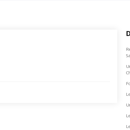
D
R
S
U
C
F
Le
U
Le
L