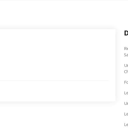
D
R
S
U
C
F
Le
U
Le
L