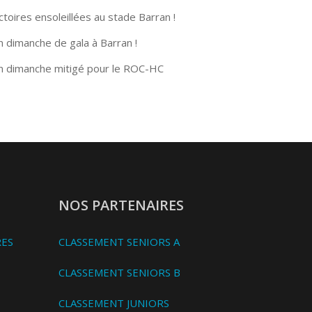
ctoires ensoleillées au stade Barran !
n dimanche de gala à Barran !
n dimanche mitigé pour le ROC-HC
NOS PARTENAIRES
RES
CLASSEMENT SENIORS A
CLASSEMENT SENIORS B
CLASSEMENT JUNIORS