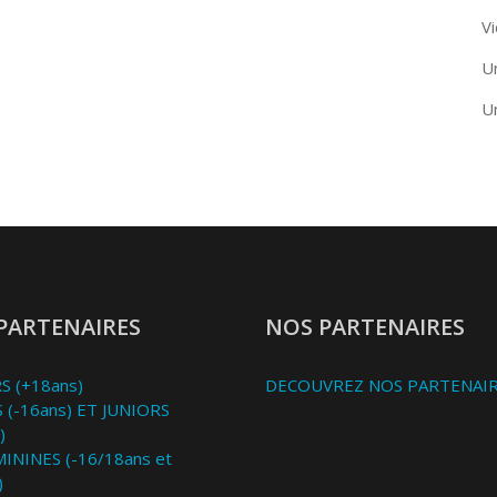
Vi
U
U
PARTENAIRES
NOS PARTENAIRES
S (+18ans)
DECOUVREZ NOS PARTENAI
 (-16ans) ET JUNIORS
)
MININES (-16/18ans et
)