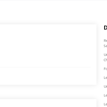
D
R
S
U
C
F
Le
U
Le
L