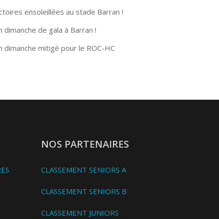
ctoires ensoleillées au stade Barran !
n dimanche de gala à Barran !
n dimanche mitigé pour le ROC-HC
NOS PARTENAIRES
RES
CLASSEMENT SENIORS A
CLASSEMENT SENIORS B
CLASSEMENT JUNIORS