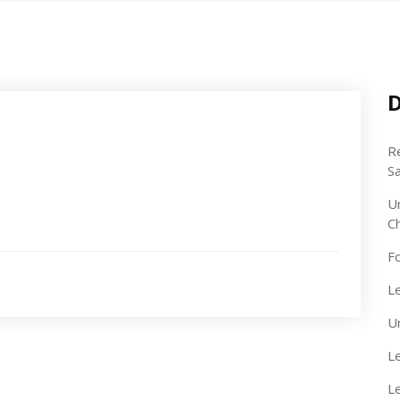
D
R
S
U
C
F
Le
U
Le
L