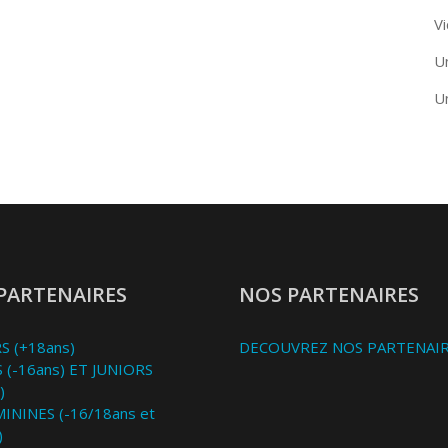
Vi
U
U
PARTENAIRES
NOS PARTENAIRES
S (+18ans)
DECOUVREZ NOS PARTENAI
 (-16ans) ET JUNIORS
)
MININES (-16/18ans et
)