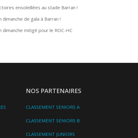
ctoires ensoleillées au stade Barran !
n dimanche de gala à Barran !
n dimanche mitigé pour le ROC-HC
NOS PARTENAIRES
RES
CLASSEMENT SENIORS A
CLASSEMENT SENIORS B
CLASSEMENT JUNIORS