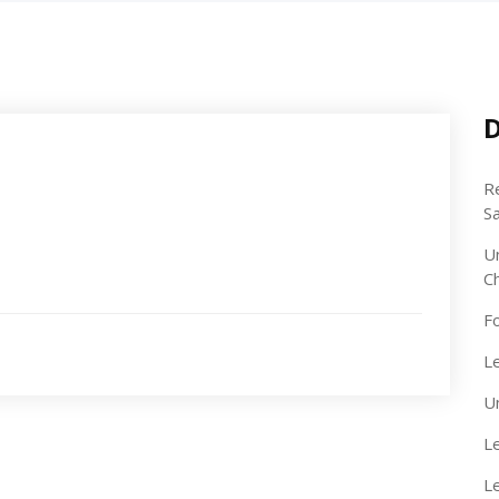
D
R
S
U
C
F
Le
U
Le
L