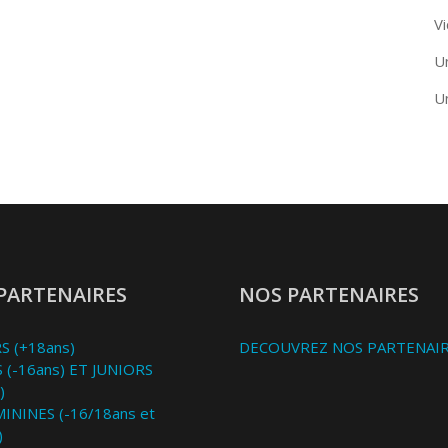
Vi
U
U
PARTENAIRES
NOS PARTENAIRES
S (+18ans)
DECOUVREZ NOS PARTENAI
 (-16ans) ET JUNIORS
)
MININES (-16/18ans et
)