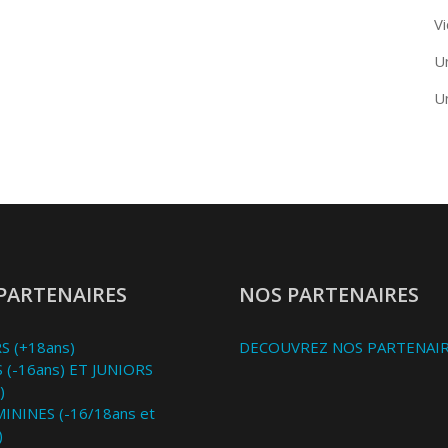
Vi
U
U
PARTENAIRES
NOS PARTENAIRES
S (+18ans)
DECOUVREZ NOS PARTENAI
 (-16ans) ET JUNIORS
)
MININES (-16/18ans et
)