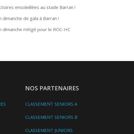
ctoires ensoleillées au stade Barran !
n dimanche de gala à Barran !
n dimanche mitigé pour le ROC-HC
NOS PARTENAIRES
RES
CLASSEMENT SENIORS A
CLASSEMENT SENIORS B
CLASSEMENT JUNIORS