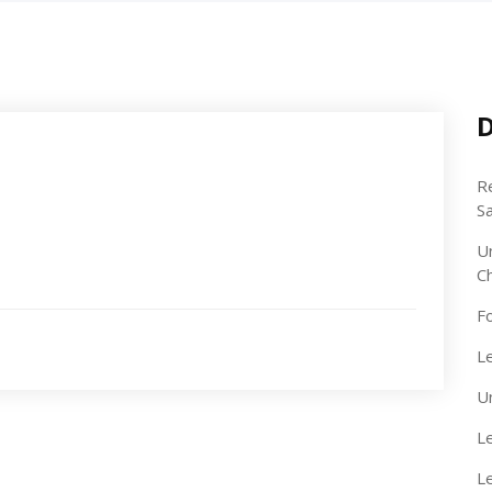
D
R
S
U
C
F
Le
U
Le
L