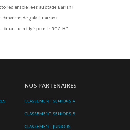
ctoires ensoleillées au stade Barran !
n dimanche de gala à Barran !
n dimanche mitigé pour le ROC-HC
NOS PARTENAIRES
RES
CLASSEMENT SENIORS A
CLASSEMENT SENIORS B
CLASSEMENT JUNIORS