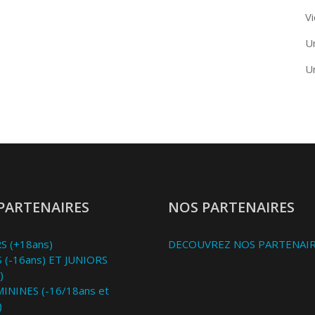
Vi
U
U
PARTENAIRES
NOS PARTENAIRES
S (+18ans)
DECOUVREZ NOS PARTENAI
 (-16ans) ET JUNIORS
)
MININES (-16/18ans et
)