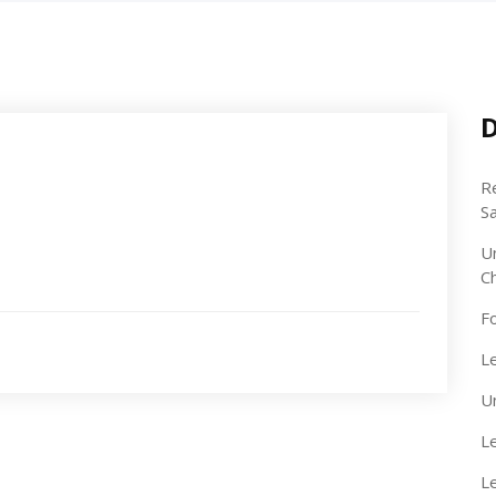
D
R
S
U
C
F
Le
U
Le
L