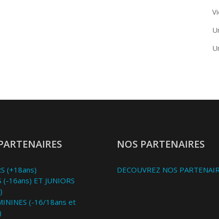
Vi
U
U
PARTENAIRES
NOS PARTENAIRES
S (+18ans)
DECOUVREZ NOS PARTENAI
 (-16ans) ET JUNIORS
)
MININES (-16/18ans et
)