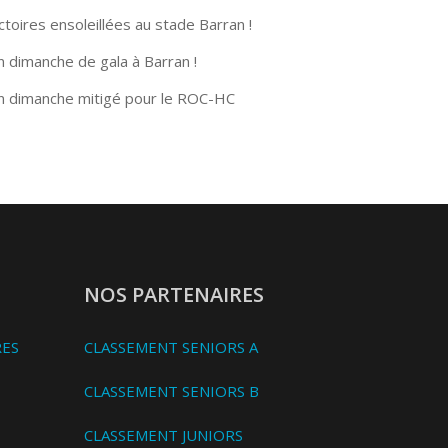
ctoires ensoleillées au stade Barran !
n dimanche de gala à Barran !
n dimanche mitigé pour le ROC-HC
NOS PARTENAIRES
RES
CLASSEMENT SENIORS A
CLASSEMENT SENIORS B
CLASSEMENT JUNIORS