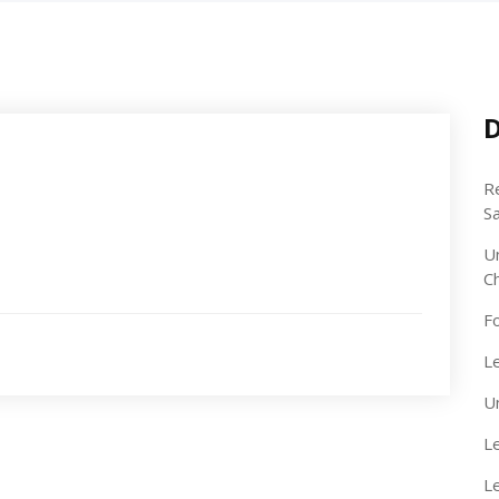
D
R
S
U
C
F
Le
U
Le
L