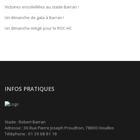
Victoires ensoleillées au stade Barran !
Un dimanche de gala à Barran !
Un dimanche mitigé pour le ROC-HC
INFOS PRATIQUES
Stade : Robert Barran
Adresse : 36 Rue Pierre Joseph Proudhon, 78800 Houilles
Téléphone : 01 39 68 81 18