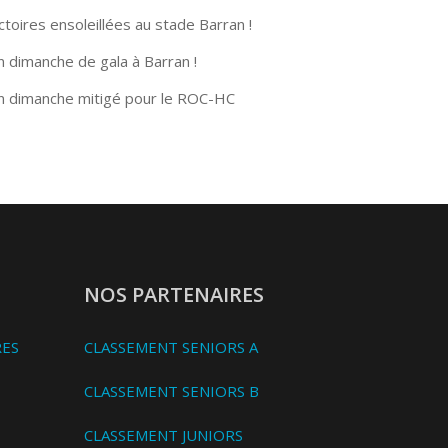
ctoires ensoleillées au stade Barran !
n dimanche de gala à Barran !
n dimanche mitigé pour le ROC-HC
NOS PARTENAIRES
RES
CLASSEMENT SENIORS A
CLASSEMENT SENIORS B
CLASSEMENT JUNIORS