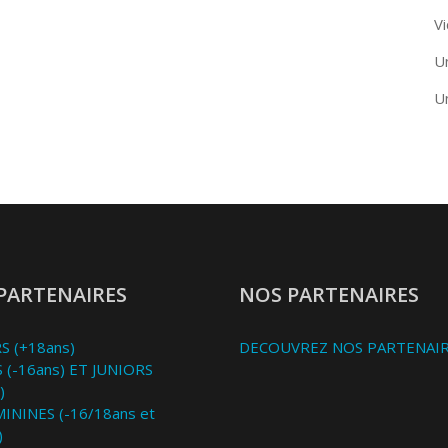
Vi
U
U
PARTENAIRES
NOS PARTENAIRES
S (+18ans)
DECOUVREZ NOS PARTENAI
 (-16ans) ET JUNIORS
)
MININES (-16/18ans et
)