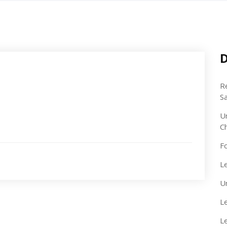
D
R
S
U
C
F
Le
U
Le
L