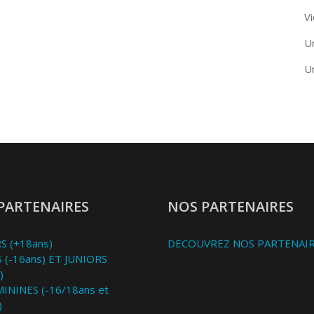
Vi
U
U
PARTENAIRES
NOS PARTENAIRES
S (+18ans)
DECOUVREZ NOS PARTENAI
 (-16ans) ET JUNIORS
)
MININES (-16/18ans et
)