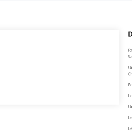
D
R
S
U
C
F
Le
U
Le
L