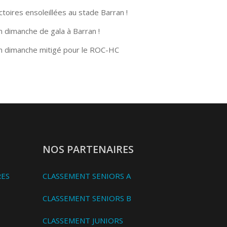
ctoires ensoleillées au stade Barran !
n dimanche de gala à Barran !
n dimanche mitigé pour le ROC-HC
NOS PARTENAIRES
RES
CLASSEMENT SENIORS A
CLASSEMENT SENIORS B
CLASSEMENT JUNIORS