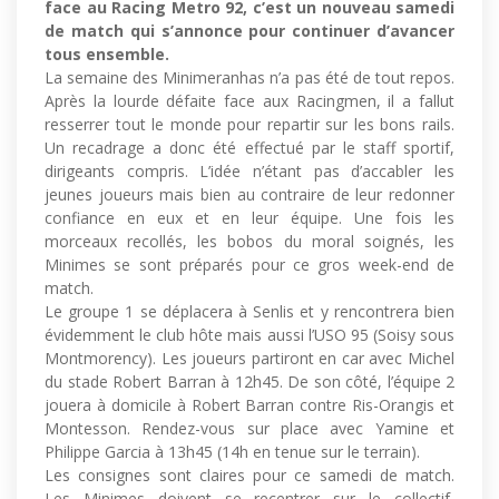
face au Racing Metro 92, c’est un nouveau samedi
de match qui s’annonce pour continuer d’avancer
tous ensemble.
La semaine des Minimeranhas n’a pas été de tout repos.
Après la lourde défaite face aux Racingmen, il a fallut
resserrer tout le monde pour repartir sur les bons rails.
Un recadrage a donc été effectué par le staff sportif,
dirigeants compris. L’idée n’étant pas d’accabler les
jeunes joueurs mais bien au contraire de leur redonner
confiance en eux et en leur équipe. Une fois les
morceaux recollés, les bobos du moral soignés, les
Minimes se sont préparés pour ce gros week-end de
match.
Le groupe 1 se déplacera à Senlis et y rencontrera bien
évidemment le club hôte mais aussi l’USO 95 (Soisy sous
Montmorency). Les joueurs partiront en car avec Michel
du stade Robert Barran à 12h45. De son côté, l’équipe 2
jouera à domicile à Robert Barran contre Ris-Orangis et
Montesson. Rendez-vous sur place avec Yamine et
Philippe Garcia à 13h45 (14h en tenue sur le terrain).
Les consignes sont claires pour ce samedi de match.
Les Minimes doivent se recentrer sur le collectif,