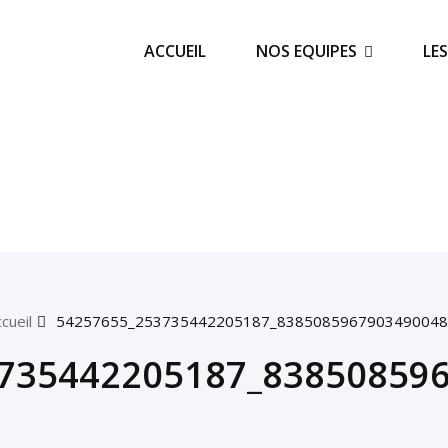
ACCUEIL
NOS EQUIPES
LE
cueil
54257655_253735442205187_8385085967903490048
735442205187_83850859