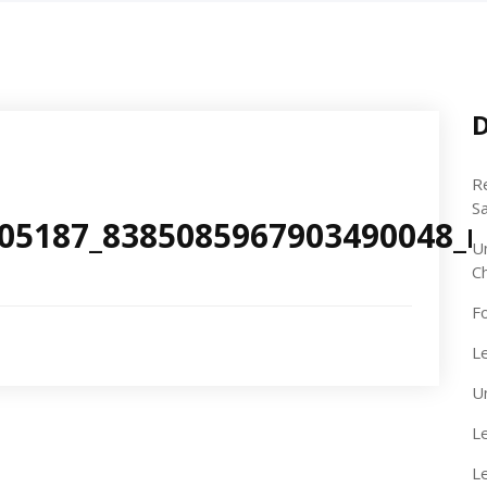
D
R
S
05187_8385085967903490048_n
U
C
F
Le
U
Le
L