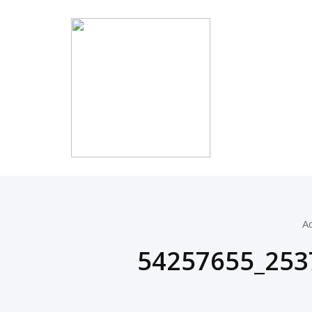
Ac
54257655_253