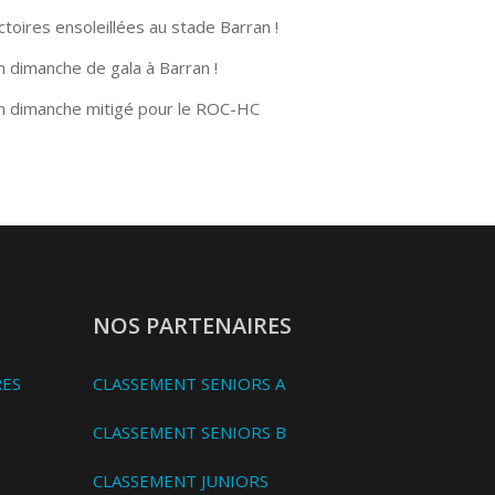
ctoires ensoleillées au stade Barran !
n dimanche de gala à Barran !
n dimanche mitigé pour le ROC-HC
NOS PARTENAIRES
RES
CLASSEMENT SENIORS A
CLASSEMENT SENIORS B
CLASSEMENT JUNIORS