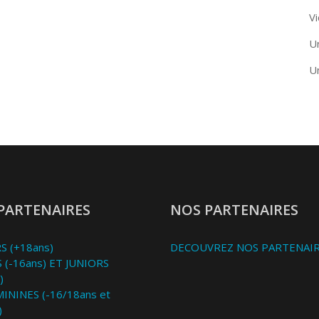
Vi
U
U
PARTENAIRES
NOS PARTENAIRES
S (+18ans)
DECOUVREZ NOS PARTENAI
 (-16ans) ET JUNIORS
)
MININES (-16/18ans et
)