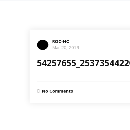
ROC-HC
Mar 20, 2019
54257655_2537354422
No Comments