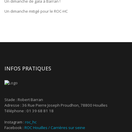
Un dimanche de gala à Barran !
Un dimanche mitigé pour le ROC-HC
INFOS PRATIQUES
Stade : Robert Barran
Adresse : 36 Rue Pierre Joseph Proudhon, 78800 Houilles
Téléphone : 01 39 68 81 18
Instagram :
roc_hc
Facebook :
ROC Houilles / Carrières sur seine