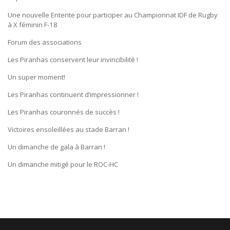
Une nouvelle Entente pour participer au Championnat IDF de Rugby
à X féminin F-18
Forum des associations
Les Piranhas conservent leur invincibilité !
Un super moment!
Les Piranhas continuent d’impressionner !
Les Piranhas couronnés de succès !
Victoires ensoleillées au stade Barran !
Un dimanche de gala à Barran !
Un dimanche mitigé pour le ROC-HC