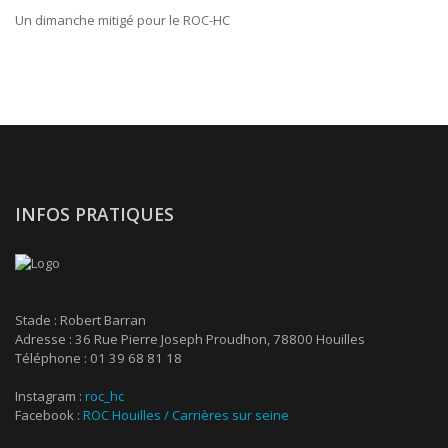
Un dimanche mitigé pour le ROC-HC
INFOS PRATIQUES
Stade : Robert Barran
Adresse : 36 Rue Pierre Joseph Proudhon, 78800 Houilles
Téléphone : 01 39 68 81 18
Instagram :
roc_hc
Facebook :
ROC Houilles / Carrières sur seine