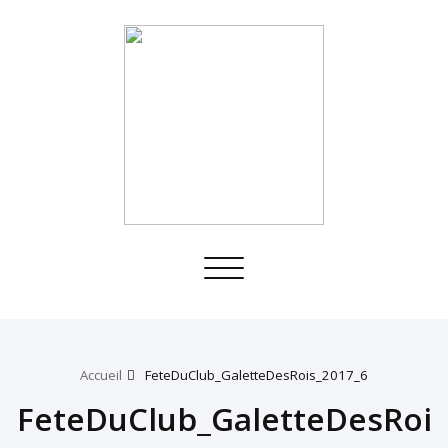
Toggle
navigation
Accueil
FeteDuClub_GaletteDesRois_2017_6
FeteDuClub_GaletteDesRoi