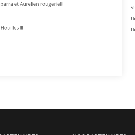
 parra et Aurelien rougerie!!!
Vi
U
ouilles !!!
U