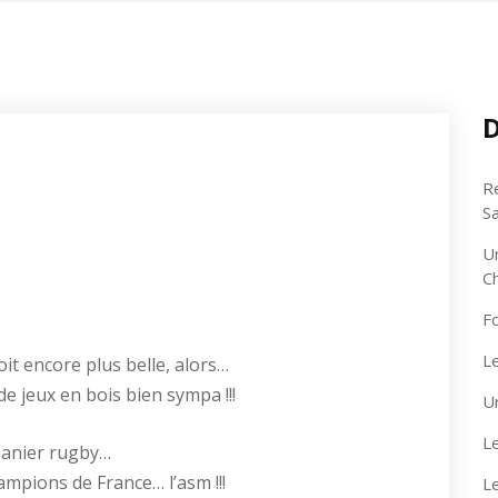
D
R
S
U
C
F
Le
oit encore plus belle, alors…
e jeux en bois bien sympa !!!
U
Le
panier rugby…
ampions de France… l’asm !!!
L