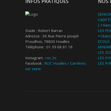
INFOS PRATIQUES
NOS 
SENIOR
CADETS
(-19ans
Stade : Robert Barran
LES FE
Adresse : 36 Rue Pierre Joseph
+18ans
Proudhon, 78800 Houilles
ECOLE 
Téléphone : 01 39 68 81 18
MINIME
LES ZOZ
Instagram :
roc_hc
LES SY
Facebook :
ROC Houilles / Carrières
LES PI
sur seine