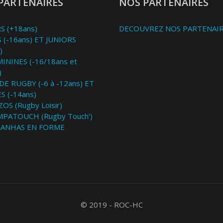
PARTENAIRES
NOS PARTENAIRES
S (+18ans)
DECOUVREZ NOS PARTENAI
 (-16ans) ET JUNIORS
)
MININES (-16/18ans et
)
DE RUGBY (-6 à -12ans) ET
S (-14ans)
OS (Rugby Loisir)
MPATOUCH (Rugby Touch')
RANHAS EN FORME
© 2019 - ROC-HC