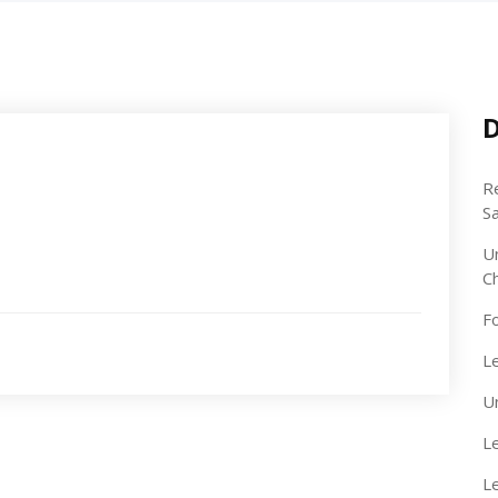
D
R
S
U
C
F
Le
U
Le
L