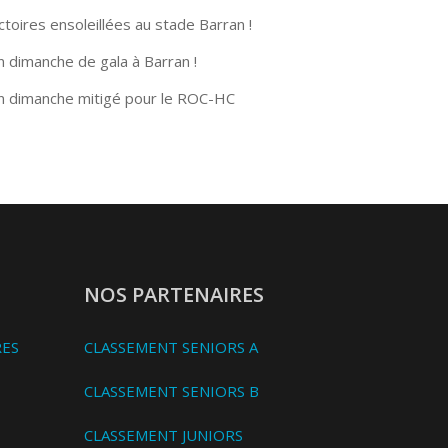
ctoires ensoleillées au stade Barran !
n dimanche de gala à Barran !
n dimanche mitigé pour le ROC-HC
NOS PARTENAIRES
RES
CLASSEMENT SENIORS A
CLASSEMENT SENIORS B
CLASSEMENT JUNIORS