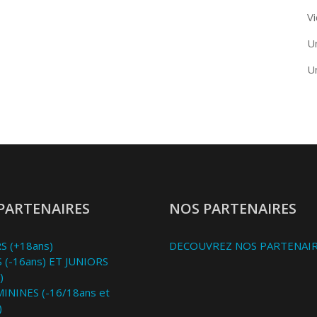
Vi
U
U
PARTENAIRES
NOS PARTENAIRES
S (+18ans)
DECOUVREZ NOS PARTENAI
 (-16ans) ET JUNIORS
)
MININES (-16/18ans et
)