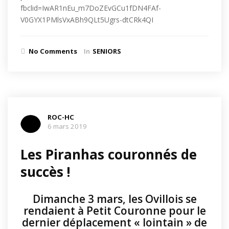
fbclid=IwAR1nEu_m7DoZEvGCu1fDN4FAf-
V0GYX1PMlsVxABh9QLt5Ugrs-dtCRk4QI
No Comments
In
SENIORS
ROC-HC
6 mars 2019
Les Piranhas couronnés de
succès !
Dimanche 3 mars, les Ovillois se
rendaient à Petit Couronne pour le
dernier déplacement « lointain » de