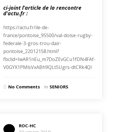
ci-joint l’article de la rencontre
d’actu.fr :
https://actu.fr/ile-de-
france/pontoise_95500/val-doise-rugby-
federale-3-gros-trou-dair-
pontoise_22012158.html?
fbclid=IwAR1nEu_m7DoZEvGCu1fDN4FAf-
V0GYX1PMlsVxABh9QLt5Ugrs-dtCRk4QI
No Comments
In
SENIORS
ROC-HC
30 janvier 2019