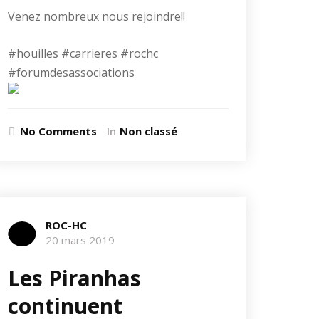
Venez nombreux nous rejoindre!!
#houilles #carrieres #rochc
#forumdesassociations
No Comments
In
Non classé
ROC-HC
20 mars 2019
Les Piranhas
continuent