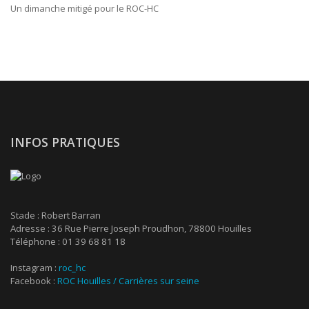
Un dimanche mitigé pour le ROC-HC
INFOS PRATIQUES
Stade : Robert Barran
Adresse : 36 Rue Pierre Joseph Proudhon, 78800 Houilles
Téléphone : 01 39 68 81 18
Instagram :
roc_hc
Facebook :
ROC Houilles / Carrières sur seine