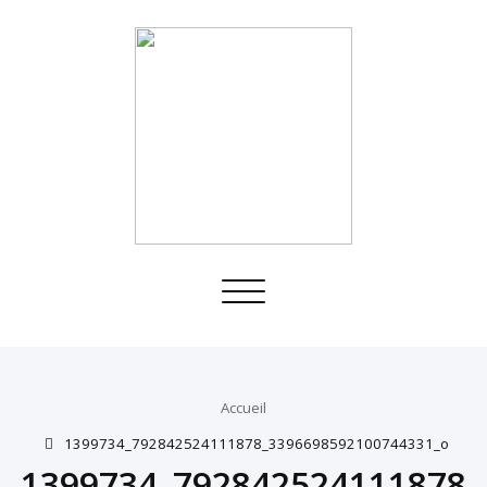
Toggle
navigation
Accueil
1399734_792842524111878_3396698592100744331_o
1399734_792842524111878