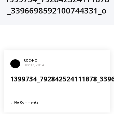
_3396698592100744331_o
ROC-HC
Déc 12, 2014
1399734_792842524111878_339
No Comments